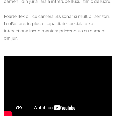
oamenii din jur si fara a intrerupe fluxul zilnic de lucru.
Foarte flexibil, cu camera 3D, sonar si multipli senzori,
LeoBot are, in plus, o capacitate speciala de a
interactiona intr-o maniera prietenoasa cu oamenii
din jur.