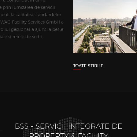
prin furnizarea de servicii
ent, la calitatea standardelor
IWAG Facility Services GmbH a
liul gestionat a ajuns la peste
le si retele de sedii.
TOATE STIRILE
BSS - SERVICII INTEGRATE DE
PROPERTY & FACILITY