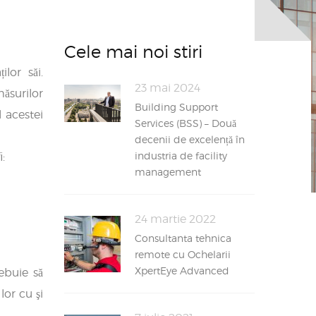
Cele mai noi stiri
lor săi.
23 mai 2024
ăsurilor
Building Support
l acestei
Services (BSS) – Două
decenii de excelență în
industria de facility
:
management
24 martie 2022
Consultanta tehnica
remote cu Ochelarii
XpertEye Advanced
ebuie să
lor cu şi