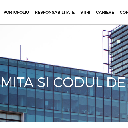
PORTOFOLIU
RESPONSABILITATE
STIRI
CARIERE
CO
-MITA SI CODUL DE