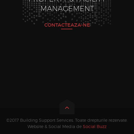
MANAGEMENT
CONTACTEAZA-NE
©2017 Building Support Services. Toate drepturile rezervate.
Website & Social Media de
Social Buzz