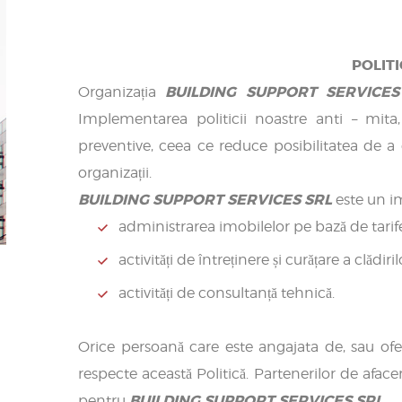
POLITI
BUILDING SUPPORT SERVICE
Organizația
Implementarea politicii noastre anti – mita
preventive, ceea ce reduce posibilitatea de a co
organizații.
BUILDING SUPPORT SERVICES SRL
este un im
administrarea imobilelor pe bază de tarife
activități de întreținere și curățare a clădiril
activități de consultanță tehnică.
Orice persoană care este angajata de, sau ofe
respecte această Politică. Partenerilor de afaceri 
BUILDING SUPPORT SERVICES SRL.
pentru