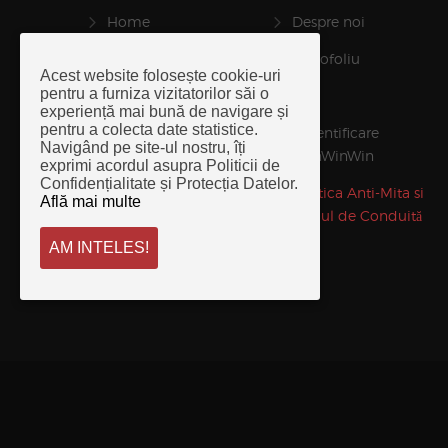
Home
Despre noi
Servicii
Portofoliu
Acest website folosește cookie-uri
pentru a furniza vizitatorilor săi o
Responsabilitate
Stiri
experiență mai bună de navigare și
pentru a colecta date statistice.
Contact
Autentificare
Navigând pe site-ul nostru, îți
ManWinWin
exprimi acordul asupra Politicii de
Confidențialitate și Protecția Datelor.
Politica de
Politica Anti-Mita si
Află mai multe
Confidențialitate
Codul de Conduită
AM INTELES!
Politica de Securitate a
Informatiei