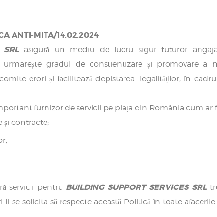
CA ANTI-MITA/14.02.2024
S SRL
asigură un mediu de lucru sigur tuturor angajați
, urmarește gradul de constientizare și promovare a m
mite erori și facilitează depistarea ilegalităților, în cadru
portant furnizor de servicii pe piața din România cum ar fi
 și contracte;
or;
BUILDING SUPPORT SERVICES SRL
ră servicii pentru
tr
li se solicita să respecte această Politică în toate afacerile 