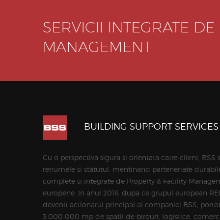
SERVICII INTEGRATE DE
MANAGEMENT
BUILDING SUPPORT SERVICES
Cu o perspectiva sigura si orientata catre client, BSS 
renumele si statutul, mentinand parteneriate durabile 
complete si integrate de Property & Facility Managem
europene. In anul 2016, dupa ce grupul european RE
devenit actionarul principal al companiei BSS, portofo
3 000 000 mp de spatii de birouri, logistice, comercia