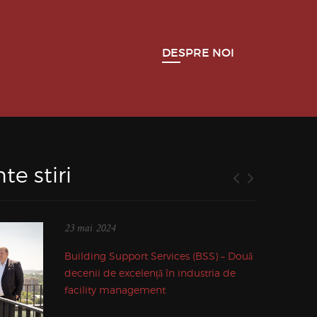
DESPRE NOI
te stiri
23 mai 2024
Building Support Services (BSS) – Două
decenii de excelență în industria de
facility management