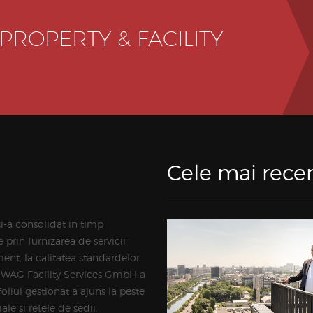
 PROPERTY & FACILITY
Cele mai recen
si-a consolidat in timp
prin furnizarea de servicii
ent, la calitatea standardelor
IWAG Facility Services GmbH a
liul gestionat a ajuns la peste
le si retele de sedii.