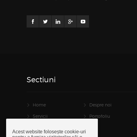
Sectiuni
Home
Despre noi
Servicii
Portofoliu
Responsabilitate
Stiri
Acest website folosește cookie-uri